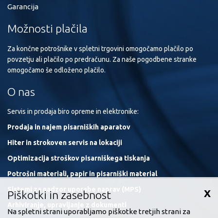
Garancija
Možnosti plačila
Za končne potrošnike v spletni trgovini omogočamo plačilo po
povzetju ali plačilo po predračunu. Za naše pogodbene stranke
omogočamo še odloženo plačilo.
O nas
Servis in prodaja biro opreme in elektronike:
Prodaja in najem pisarniških aparatov
Hiter in strokoven servis na lokaciji
Optimizacija stroškov pisarniškega tiskanja
Potrošni materiali, papir in pisarniški material
Sistemi za nadzor uporabe naprav (MPS)
X
Piškotki in zasebnost
Arhiviranje, upravljanje z dokumenti
Na spletni strani uporabljamo piškotke tretjih strani za