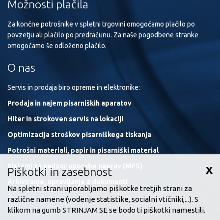
Možnosti plačila
Za končne potrošnike v spletni trgovini omogočamo plačilo po
povzetju ali plačilo po predračunu. Za naše pogodbene stranke
omogočamo še odloženo plačilo.
O nas
Servis in prodaja biro opreme in elektronike:
Prodaja in najem pisarniških aparatov
Hiter in strokoven servis na lokaciji
Optimizacija stroškov pisarniškega tiskanja
Potrošni materiali, papir in pisarniški material
Sistemi za nadzor uporabe naprav (MPS)
X
Piškotki in zasebnost
Arhiviranje, upravljanje z dokumenti
Na spletni strani uporabljamo piškotke tretjih strani za
različne namene (vodenje statistike, socialni vtičniki,...). S
klikom na gumb STRINJAM SE se bodo ti piškotki namestili.