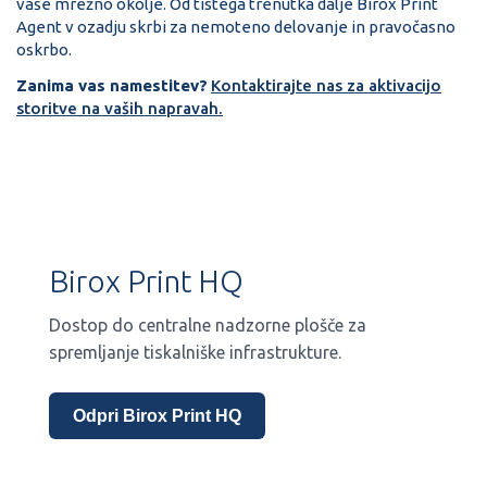
vaše mrežno okolje. Od tistega trenutka dalje Birox Print
Agent v ozadju skrbi za nemoteno delovanje in pravočasno
oskrbo.
Zanima vas namestitev?
Kontaktirajte nas za aktivacijo
storitve na vaših napravah.
Birox Print HQ
Dostop do centralne nadzorne plošče za
spremljanje tiskalniške infrastrukture.
Odpri Birox Print HQ