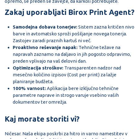
opremo, še preden se zavejte, da karkoli potrebujete.
Zakaj uporabljati Birox Print Agent?
Samodejna dobava tonerjev:
Sistem zazna kritičen nivo
barve in avtomatsko sproži pošiljanje novega tonerja.
Zastojev zaradi praznih kartuš ni več.
Proaktivno reševanje napak:
Tehnične težave na
napravah zaznamo na daljavo in jih pogosto odpravimo,
preden vplivajo na vaš delovni dan.
Optimizacija stroškov:
Transparenten nadzor nad
mesečno količino izpisov (Cost per print) za lažje
planiranje budžeta.
100% varnost:
Aplikacija bere izključno tehnične
parametre naprave in strogo varuje vsebino vaših
dokumentov ter omrežja.
Kaj morate storiti vi?
Ničesar. Naša ekipa poskrbi za hitro in varno namestitev v