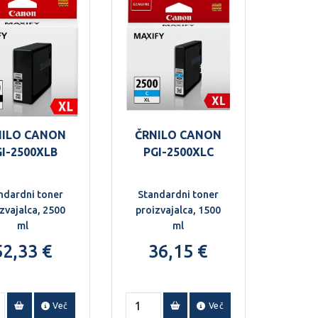
NILO CANON
ČRNILO CANON
GI-2500XLB
PGI-2500XLC
ndardni toner
Standardni toner
zvajalca, 2500
proizvajalca, 1500
ml
ml
52,33 €
36,15 €
Več
Več