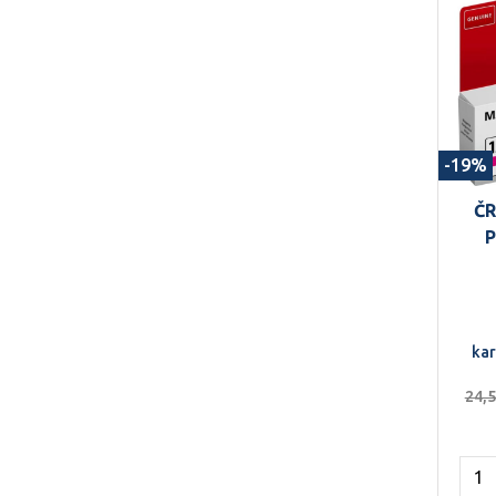
-19%
Č
P
kar
24,5