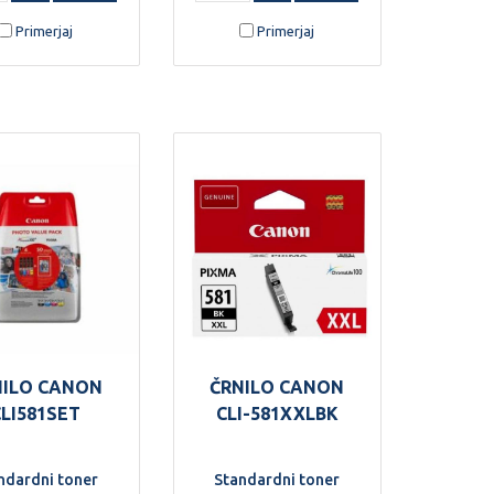
Primerjaj
Primerjaj
NILO CANON
ČRNILO CANON
CLI581SET
CLI-581XXLBK
ndardni toner
Standardni toner