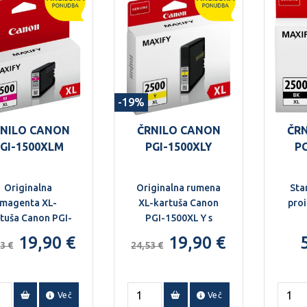
-19%
RNILO CANON
ČRNILO CANON
ČR
GI-1500XLM
PGI-1500XLY
P
Originalna
Originalna rumena
Sta
magenta XL-
XL-kartuša Canon
proi
tuša Canon PGI-
PGI-1500XL Y s
1500XL M s
pigmentnim
19,90 €
19,90 €
3 €
24,53 €
pigmentnim
črnilom, 12 ml.
črnilom, 12 ml.
Več
Več