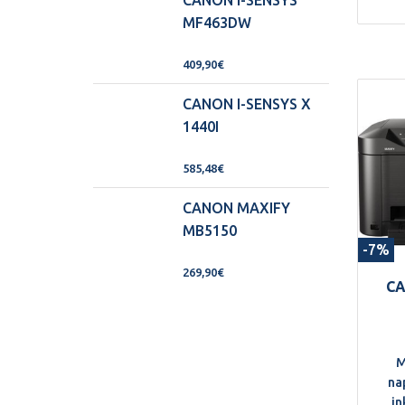
CANON I-SENSYS
MF463DW
hi
na
409,90€
CANON I-SENSYS X
u
1440I
ve
za
585,48€
CANON MAXIFY
MB5150
-7%
269,90€
CA
M
na
in