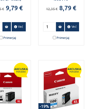
135 ml.
mililitrski
9,79 €
8,79 €
5 €
12,35 €
steklenički.
Več
Več
Primerjaj
Primerjaj
-19%