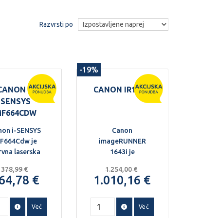
Razvrsti po
-19%
CANON I-
CANON IR1643I
SENSYS
F664CDW
non i-SENSYS
Canon
F664Cdw je
imageRUNNER
rvna laserska
1643i je
ečfunkcijska
profesionalna
378,99 €
1.254,00 €
naprava za
črno-bela laserska
64,78 €
1.010,16 €
ače in manjše
večfunkcijska
pisarne, ki
naprava A4,
potrebujejo
zasnovana za
Več
Več
sljivo tiskanje,
poslovna okolja z