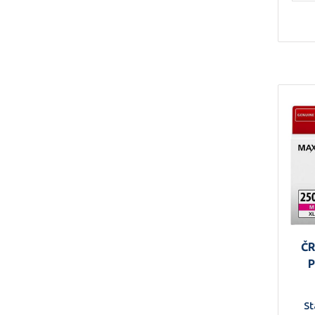
Č
P
St