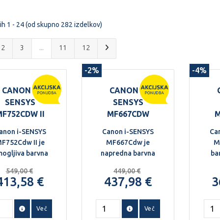
ih 1 - 24 (od skupno 282 izdelkov)
2
3
...
11
12
-2%
-4%
CANON I-
CANON I-
SENSYS
SENSYS
MF752CDW II
MF667CDW
M
anon i-SENSYS
Canon i-SENSYS
Ca
F752Cdw II je
MF667Cdw je
M
ogljiva barvna
napredna barvna
ba
laserska
laserska
v
549,00 €
449,00 €
večfunkcijska
večfunkcijska
413,58 €
437,98 €
3
rava za srednje
naprava za
dom
like pisarne, ki
zahtevnejša
potrebujejo
pisarniška okolja.
Več
Več
nesljivo in hitro
Njena ključna
zane