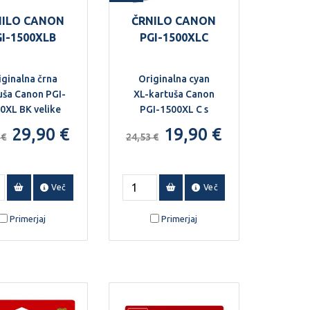
NILO CANON
ČRNILO CANON
GI-1500XLB
PGI-1500XLC
iginalna črna
Originalna cyan
uša Canon PGI-
XL-kartuša Canon
0XL BK velike
PGI-1500XL C s
acitete, 34,7
pigmentnim
29,90 €
19,90 €
 €
24,53 €
ml.
črnilom, 12 ml.
Več
Več
Primerjaj
Primerjaj