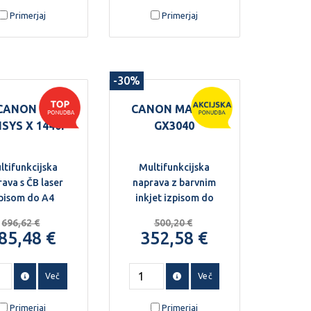
opiranje in
večjim obsegom
Primerjaj
Primerjaj
iranje. Ponuja
tiskanja. Omogoča
ro delovanje,
hitro, zanesljivo in
samodejno
varno tiskanje,
ojestransko
kopiranje ter
-30%
tiskanje ter
skeniranje.
enostavno
CANON I-
CANON MAXIFY
avljanje prek
SYS X 1440I
GX3040
vnega zaslona
na dotik.
ltifunkcijska
Multifunkcijska
ava s ČB laser
naprava z barvnim
pisom do A4
inkjet izpisom do
A4
696,62 €
500,20 €
85,48 €
352,58 €
Več
Več
Primerjaj
Primerjaj