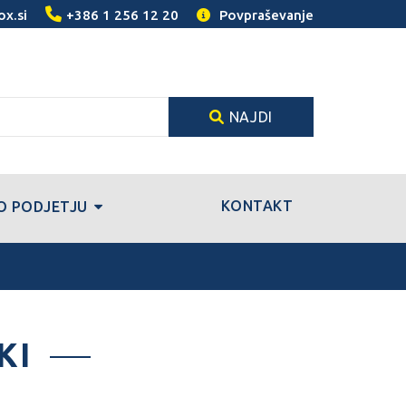
ox.si
+386 1 256 12 20
Povpraševanje
NAJDI
KONTAKT
O PODJETJU
KI