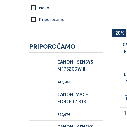
tis
Novo
Priporočamo
hi
-20%
C
PRIPOROČAMO
F
u
ve
CANON I-SENSYS
za
MF752CDW II
b
413,58€
za
CANON IMAGE
FORCE C1333
za
780,07€
tis