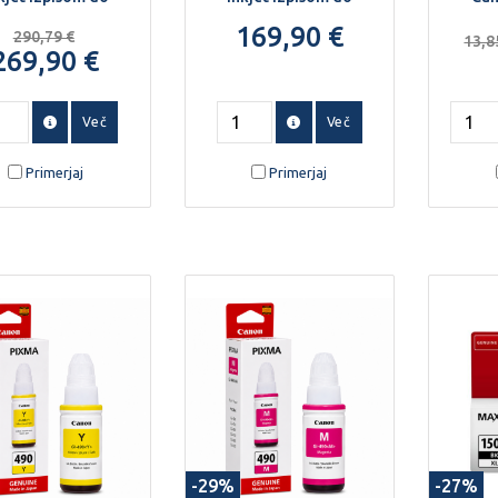
A4
A4
169,90 €
290,79 €
13,8
269,90 €
Več
Več
Primerjaj
Primerjaj
-29%
-27%