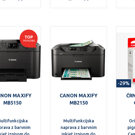
Ponuja visoko
trost delovanja,
predno varnost
podatkov ter
enostavno
pravljanje prek
likega barvnega
slona na dotik.
-29%
NON MAXIFY
CANON MAXIFY
ČR
MB5150
MB2150
ultifunkcijska
Multifunkcijska
Or
prava z barvnim
naprava z barvnim
pig
kjet izpisom do
inkjet izpisom do
Can