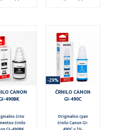
-29%
NILO CANON
ČRNILO CANON
GI-490BK
GI-490C
iginalno črno
Originalno cyan
mentno črnilo
črnilo Canon GI-
on GI-490BK,
490C v 70-