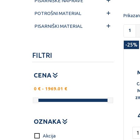
PISARNIŠKE NAPRAVE
POTROŠNI MATERIAL
Prikazan
PISARNIŠKI MATERIAL
1
-25%
FILTRI
CENA
C
0
€ -
1969.01
€
M
zm
nap
OZNAKA
ve
Akcija
za