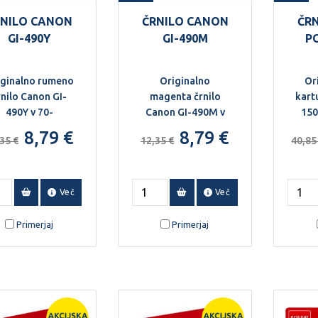
RNILO CANON
ČRNILO CANON
ČR
GI-490Y
GI-490M
P
iginalno rumeno
Originalno
Or
rnilo Canon GI-
magenta črnilo
kart
490Y v 70-
Canon GI-490M v
150
mililitrski
70-mililitrski
kap
8,79 €
8,79 €
35 €
12,35 €
40,85
steklenički.
steklenički.
Več
Več
Primerjaj
Primerjaj