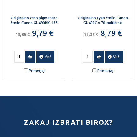
Originalno črno pigmentno
Originalno cyan črnilo Canon
črnilo Canon GI-490BK, 135
GI-490C v 70-mililitrski
ml.
steklenički.
9,79 €
8,79 €
13,85 €
12,35 €
Več
Več
Primerjaj
Primerjaj
ZAKAJ IZBRATI BIROX?