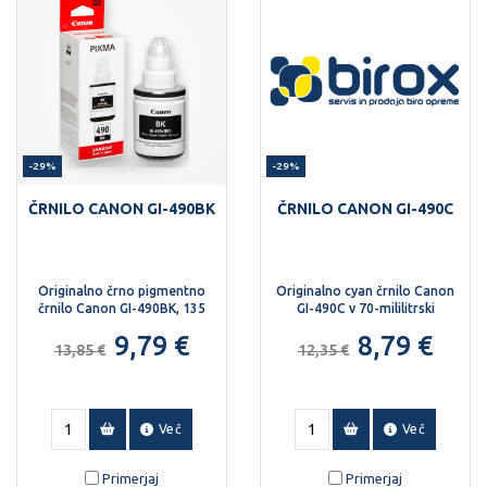
-29%
-29%
ČRNILO CANON GI-490BK
ČRNILO CANON GI-490C
Originalno črno pigmentno
Originalno cyan črnilo Canon
črnilo Canon GI-490BK, 135
GI-490C v 70-mililitrski
ml.
steklenički.
9,79 €
8,79 €
13,85 €
12,35 €
Več
Več
Primerjaj
Primerjaj