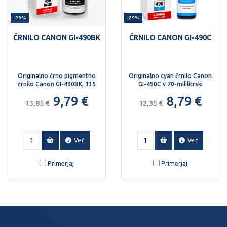
-29%
-29%
ČRNILO CANON GI-490BK
ČRNILO CANON GI-490C
Originalno črno pigmentno
Originalno cyan črnilo Canon
črnilo Canon GI-490BK, 135
GI-490C v 70-mililitrski
ml.
steklenički.
9,79 €
8,79 €
13,85 €
12,35 €
Več
Več
Primerjaj
Primerjaj