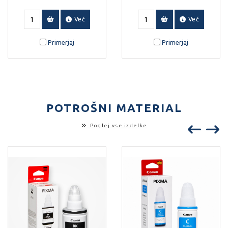
Več
Več
Primerjaj
Primerjaj
POTROŠNI MATERIAL
Poglej vse izdelke