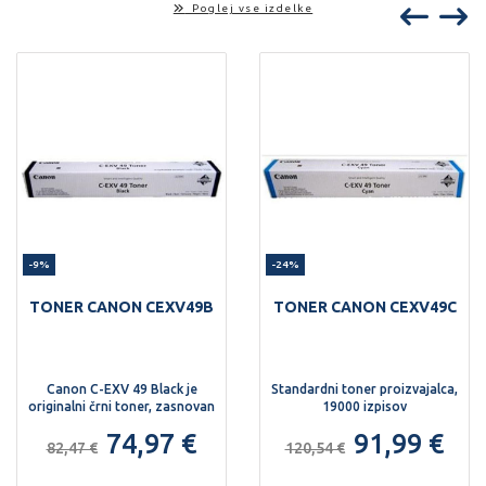
Poglej vse izdelke
-9%
-24%
TONER CANON CEXV49B
TONER CANON CEXV49C
Canon C-EXV 49 Black je
Standardni toner proizvajalca,
originalni črni toner, zasnovan
19000 izpisov
za zanesljivo in kakovostno
74,97 €
91,99 €
tiskanje v napravah Canon
82,47 €
120,54 €
imageRUNNER ADVANCE.