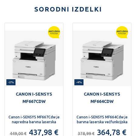
SORODNI IZDELKI
-2%
-4%
CANON I-SENSYS
CANON I-SENSYS
MF667CDW
MF664CDW
Canon i-SENSYS MF667Cdw je
Canon i-SENSYS MF664Cdw je
napredna barvna laserska
barvna laserska večfunkcijska
večfunkcijska naprava za
naprava za domače in manjše
437,98 €
364,78 €
zahtevnejša pisarniška okolja.
pisarne, ki potrebujejo
449,00 €
378,99 €