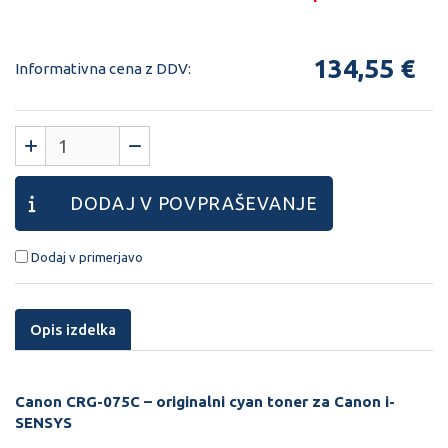
Šifra:
40132102
134,55 €
Informativna cena z DDV:
DODAJ V POVPRAŠEVANJE
Dodaj v primerjavo
Opis izdelka
Canon CRG-075C – originalni cyan toner za Canon i-
SENSYS