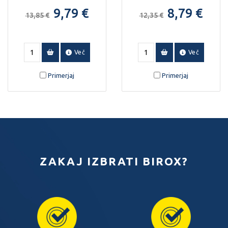
ml.
steklenički.
9,79 €
8,79 €
13,85 €
12,35 €
Več
Več
Primerjaj
Primerjaj
ZAKAJ IZBRATI BIROX?