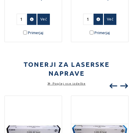
Njena ključna prednost je
zanesljivo tiskanje, kopiranje
obojestransko skeniranje
in skeniranje. Ponuja hitro
dokumentov v enem prehodu,
delovanje, samodejno
kar bistveno pospeši delo z
obojestransko tiskanje ter
Več
Več
večstranskimi dokumenti.
enostavno upravljanje prek
barvnega zaslona na dotik.
Primerjaj
Primerjaj
TONERJI ZA LASERSKE
NAPRAVE
Poglej vse izdelke