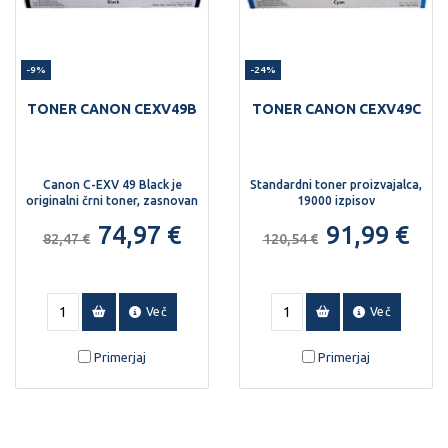
-9%
-24%
TONER CANON CEXV49B
TONER CANON CEXV49C
Canon C-EXV 49 Black je
Standardni toner proizvajalca,
originalni črni toner, zasnovan
19000 izpisov
za zanesljivo in kakovostno
74,97 €
91,99 €
tiskanje v napravah Canon
82,47 €
120,54 €
imageRUNNER ADVANCE.
Več
Več
Primerjaj
Primerjaj