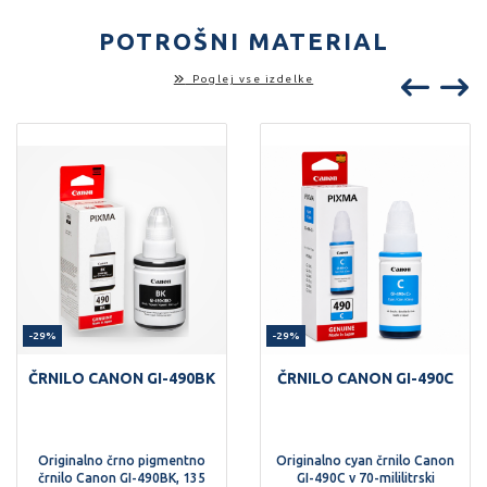
POTROŠNI MATERIAL
Poglej vse izdelke
-29%
-29%
ČRNILO CANON GI-490BK
ČRNILO CANON GI-490C
Originalno črno pigmentno
Originalno cyan črnilo Canon
črnilo Canon GI-490BK, 135
GI-490C v 70-mililitrski