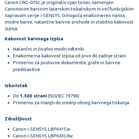
Canon CRG-075C je originalni cyan toner, namenjen
Canonovim barvnim laserskim tiskalnikom in večfunkcijskim
napravam serije i-SENSYS. Omogoča enakomeren nanos
modre barve, natančne barvne prehode in stabilno kakovost
izpisa.
Kakovost barvnega izpisa
Natančni in živahni modri odtenki
Enakomerna kakovost izpisa od prve do zadnje strani
Primerno za poslovne dokumente, grafe in barvne
predstavitve
Izkoristek
Do
1.300 strani
(ISO/IEC 19798)
Primerno za manjši do srednji obseg barvnega tiskanja
Združljivost
Canon i-SENSYS LBP641Cw
Canon i-SENSYS LBP643Cdw