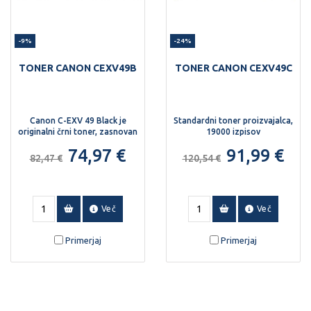
-9%
-24%
TONER CANON CEXV49B
TONER CANON CEXV49C
Canon C-EXV 49 Black je
Standardni toner proizvajalca,
originalni črni toner, zasnovan
19000 izpisov
za zanesljivo in kakovostno
74,97 €
91,99 €
tiskanje v napravah Canon
82,47 €
120,54 €
imageRUNNER ADVANCE.
Več
Več
Primerjaj
Primerjaj