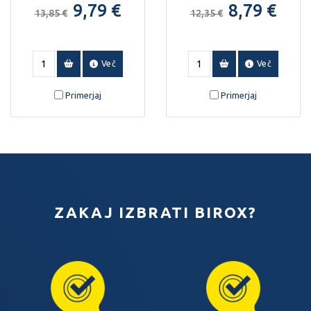
9,79 €
8,79 €
13,85 €
12,35 €
Več
Več
Primerjaj
Primerjaj
ZAKAJ IZBRATI BIROX?