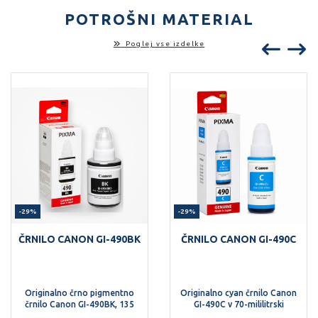
POTROŠNI MATERIAL
Poglej vse izdelke
-29%
-29%
ČRNILO CANON GI-490BK
ČRNILO CANON GI-490C
Originalno črno pigmentno
Originalno cyan črnilo Canon
črnilo Canon GI-490BK, 135
GI-490C v 70-mililitrski
ml.
steklenički.