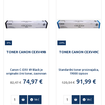
-9%
-24%
TONER CANON CEXV49B
TONER CANON CEXV49C
Canon C-EXV 49 Black je
Standardni toner proizvajalca,
originalni črni toner, zasnovan
19000 izpisov
za zanesljivo in kakovostno
74,97 €
91,99 €
tiskanje v napravah Canon
82,47 €
120,54 €
imageRUNNER ADVANCE.
Več
Več