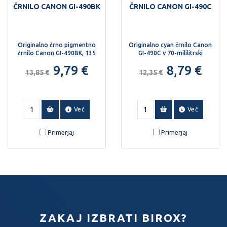
ČRNILO CANON GI-490BK
ČRNILO CANON GI-490C
Originalno črno pigmentno
Originalno cyan črnilo Canon
črnilo Canon GI-490BK, 135
GI-490C v 70-mililitrski
ml.
steklenički.
9,79 €
8,79 €
13,85 €
12,35 €
Več
Več
Primerjaj
Primerjaj
ZAKAJ IZBRATI BIROX?